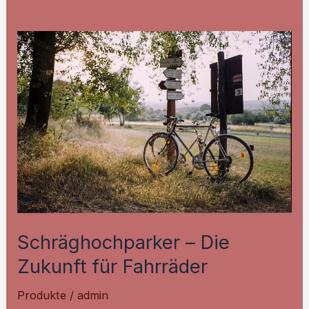
Schräghochparker – Die
Zukunft für Fahrräder
Produkte
/
admin